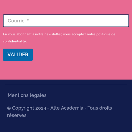
C
o
u
r
En vous abonnant à notre newsletter, vous acceptez
notre politique de
r
confidentialité.
i
e
VALIDER
l
*
Mentions légales
© Copyright 2024 - Alte Academia - Tous droits
réservés.