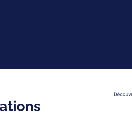
Découvr
ations