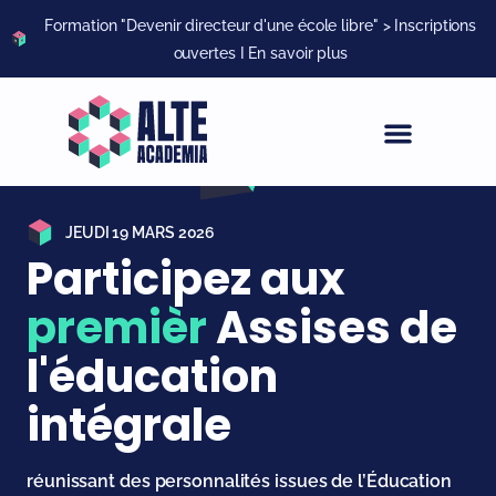
Formation "Devenir directeur d'une école libre" > Inscriptions
ouvertes I En savoir plus
JEUDI 19 MARS 2026
Participez aux
p
r
e
m
i
è
r
e
s
Assises
de l'éducation
intégrale
réunissant des personnalités issues de l’Éducation